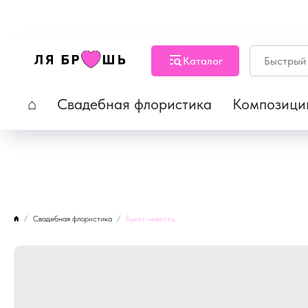
Каталог
⌂
Свадебная флористика
Композици
Свадебная флористика
Букет невесты