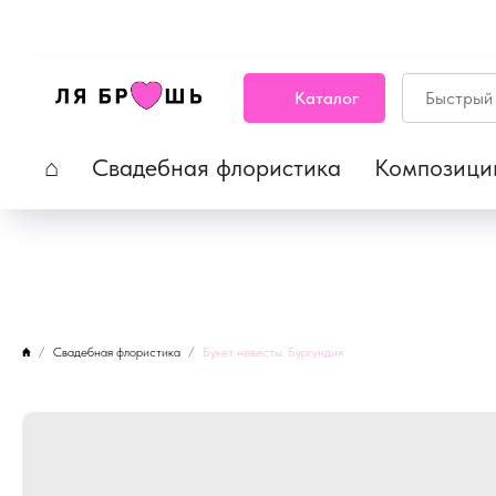
Каталог
⌂
Свадебная флористика
Композици
Свадебная флористика
Букет невесты. Бургундия