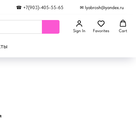
☎ +7(903)-405-55-65
✉ lyabrosh@yandex.ru
Sign In
Favorites
Cart
кты
я