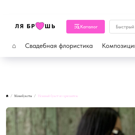
Каталог
⌂
Свадебная флористика
Композици
Монобукеты
Нежный букет из хризантем