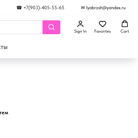
☎ +7(903)-405-55-65
✉ lyabrosh@yandex.ru
Sign In
Favorites
Cart
кты
тем