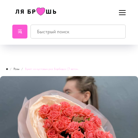
Розы
Букет из кустовых роз Барбадос (7 веточек)