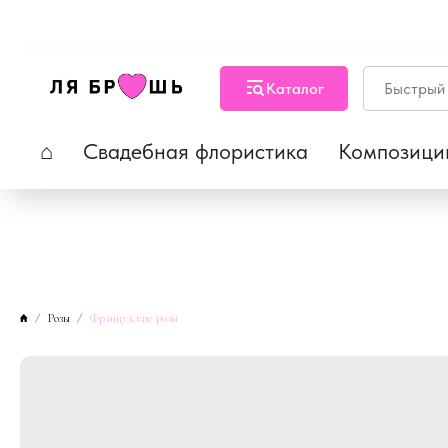
Каталог
⌂
Свадебная флористика
Композици
Розы
Французские розы