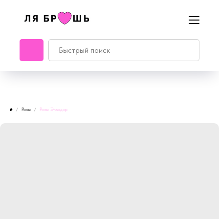
Розы
Розы Эквадор