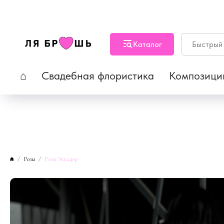
Каталог
⌂
Свадебная флористика
Композици
Розы
Розы Эквадор