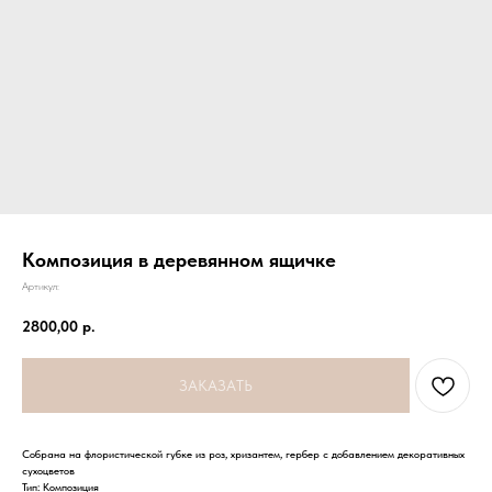
Композиция в деревянном ящичке
Артикул:
2800,00
р.
ЗАКАЗАТЬ
Собрана на флористической губке из роз, хризантем, гербер с добавлением декоративных
сухоцветов
Тип: Композиция